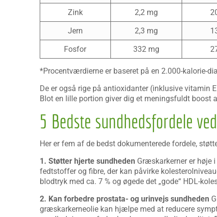
Zink
2,2 mg
2
Jern
2,3 mg
1
Fosfor
332 mg
2
*Procentværdierne er baseret på en 2.000-kalorie-di
De er også rige på antioxidanter (inklusive vitami
Blot en lille portion giver dig et meningsfuldt boos
5 Bedste sundhedsfordele ve
Her er fem af de bedst dokumenterede fordele, støtte
1. Støtter hjerte sundheden
Græskarkerner er høje i
fedtstoffer og fibre, der kan påvirke kolesterolnivea
blodtryk med ca. 7 % og øgede det „gode“ HDL-kole
2. Kan forbedre prostata- og urinvejs sundheden
Gr
græskarkerneolie kan hjælpe med at reducere sympt