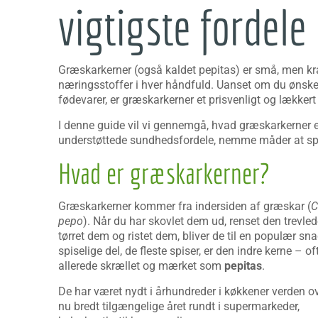
vigtigste fordele
Græskarkerner (også kaldet pepitas) er små, men kr
næringsstoffer i hver håndfuld. Uanset om du ønsker
fødevarer, er græskarkerner et prisvenligt og lækkert
I denne guide vil vi gennemgå, hvad græskarkerner er
understøttede sundhedsfordele, nemme måder at spis
Hvad er græskarkerner?
Græskarkerner kommer fra indersiden af græskar (
C
pepo
). Når du har skovlet dem ud, renset den trevled
tørret dem og ristet dem, bliver de til en populær sn
spiselige del, de fleste spiser, er den indre kerne – of
allerede skrællet og mærket som
pepitas
.
De har været nydt i århundreder i køkkener verden ov
nu bredt tilgængelige året rundt i supermarkeder,