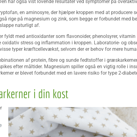
 Den har også vist lovende resultater ved symptomer på overaktiv
yptofan, en aminosyre, der hjælper kroppen med at producere s
også rige på magnesium og zink, som begge er forbundet med bed
lappe naturligt af.
er fyldt med antioxidanter som flavonoider, phenolsyrer, vitamin
oxidativ stress og inflammation i kroppen. Laboratorie- og obs
od visse typer kræftcellevækst, selvom der er behov for mere huma
inationen af protein, fibre og sunde fedtstoffer i græskarkerne
ikes efter måltider. Magnesium spiller også en vigtig rolle i ins
ner er blevet forbundet med en lavere risiko for type 2-diabete
rkerner i din kost
r
e