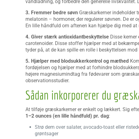
vandladning, og forbedre den generelle livskvalitet.
3. Fremmer bedre søvn
Græskarkerner indeholder tr
melatonin – hormoner, der regulerer søvnen. De er 
En lille håndfuld om aftenen kan hjælpe dig med at s
4. Giver stærk antioxidantbeskyttelse
Disse kerner 
carotenoider. Disse stoffer hjælper med at bekæmpe 
tyder på, at de kan spille en rolle i beskyttelsen m
5. Hjælper med blodsukkerkontrol og mæthed
Komb
fordøjelsen og hjælper med at forhindre blodsukkersp
højere magnesiumindtag fra fødevarer som græskarker
observationsstudier.
Sådan inkorporerer du græska
At tilføje græskarkerner er enkelt og lækkert. Sig efte
1–2 ounces (en lille håndfuld) pr. dag
:
Strø dem over salater, avocado-toast eller risted
grøntsager