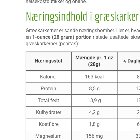
helsekostbutikker og online.
Næringsindhold i græskarker
Græskarkerner er sande næringsbomber. Her er, hvad
en
1-ounce (28 gram) portion
ristede, usaltede, skr
græskarkerner (pepitas):
Mængde pr. 1 oz
Næringsstof
% Dagli
(28g)
Kalorier
163 kcal
Protein
8,5 g
1
Total fedt
13,9 g
1
Kulhydrater
4,2 g
Kostfibre
1,8 g
Magnesium
156 mg
3