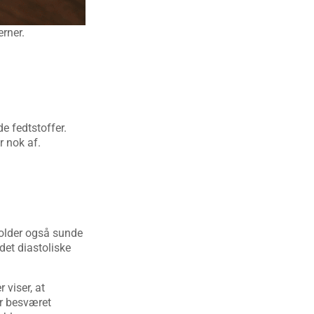
rner.
e fedtstoffer.
r nok af.
older også sunde
det diastoliske
viser, at
r besværet