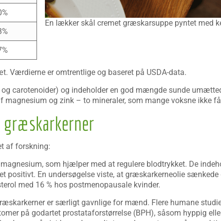
0%
En lækker skål cremet græskarsuppe pyntet med ke
3%
7%
æt. Værdierne er omtrentlige og baseret på USDA-data.
n E og carotenoider) og indeholder en god mængde sunde umætted
t af magnesium og zink – to mineraler, som mange voksne ikke få
d græskarkerner
t af forskning:
 magnesium, som hjælper med at regulere blodtrykket. De indeh
uet positivt. En undersøgelse viste, at græskarkerneolie sænkede 
sterol med 16 % hos postmenopausale kvinder.
æskarkerner er særligt gavnlige for mænd. Flere humane studier 
omer på godartet prostataforstørrelse (BPH), såsom hyppig elle