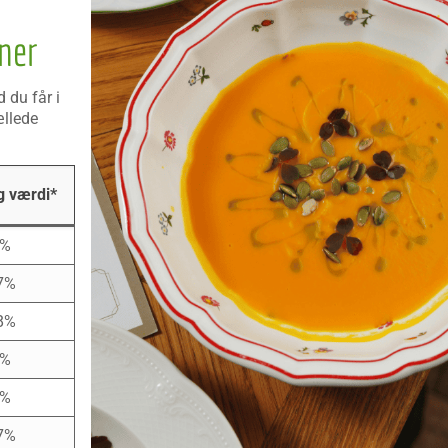
ner
 du får i
ællede
g værdi*
8%
7%
8%
2%
6%
7%