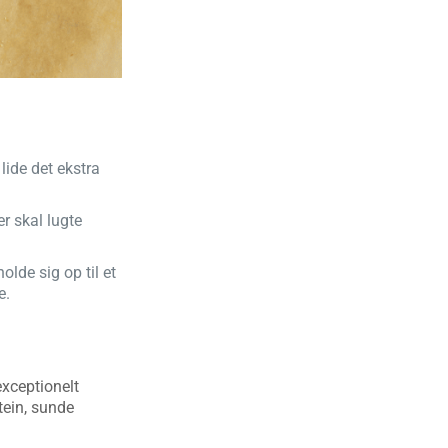
lide det ekstra
r skal lugte
lde sig op til et
e.
exceptionelt
tein, sunde