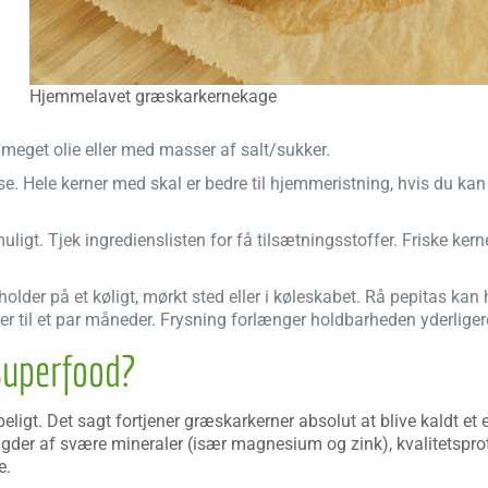
Hjemmelavet græskarkernekage
meget olie eller med masser af salt/sukker.
. Hele kerner med skal er bedre til hjemmeristning, hvis du kan 
igt. Tjek ingredienslisten for få tilsætningsstoffer. Friske kerne
der på et køligt, mørkt sted eller i køleskabet. Rå pepitas kan ho
 uger til et par måneder. Frysning forlænger holdbarheden yderliger
superfood?
ligt. Det sagt fortjener græskarkerner absolut at blive kaldt et 
der af svære mineraler (især magnesium og zink), kvalitetspro
e.