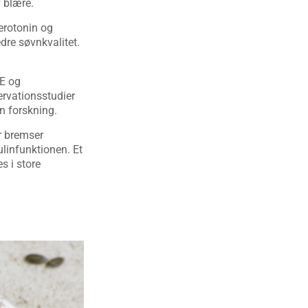
 blære.
erotonin og
re søvnkvalitet.
 E og
ervationsstudier
n forskning.
r bremser
ulinfunktionen. Et
s i store