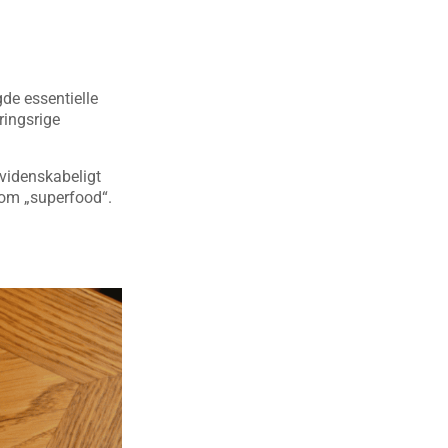
de essentielle
ringsrige
 videnskabeligt
som „superfood“.