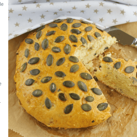
le
e
.
b