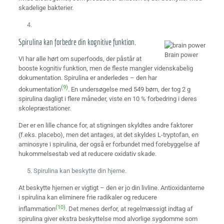
skadelige bakterier.
Spirulina kan forbedre din kognitive funktion.
Brain power
Vi har alle hørt om superfoods, der påstår at
booste kognitiv funktion, men de fleste mangler videnskabelig
dokumentation. Spirulina er anderledes – den har
(9)
dokumentation
. En undersøgelse med 549 børn, der tog 2 g
spirulina dagligt i flere måneder, viste en 10 % forbedring i deres
skolepræstationer.
Der er en lille chance for, at stigningen skyldtes andre faktorer
(f.eks. placebo), men det antages, at det skyldes L-tryptofan, en
aminosyre i spirulina, der også er forbundet med forebyggelse af
hukommelsestab ved at reducere oxidativ skade.
Spirulina kan beskytte din hjerne.
At beskytte hjernen er vigtigt – den er jo din livline. Antioxidanterne
i spirulina kan eliminere frie radikaler og reducere
(10)
inflammation
. Det menes derfor, at regelmæssigt indtag af
spirulina giver ekstra beskyttelse mod alvorlige sygdomme som