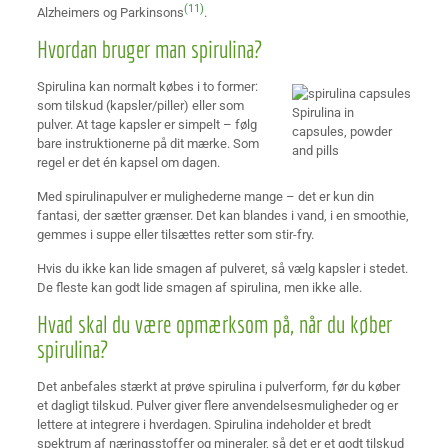
(11)
Alzheimers og Parkinsons
.
Hvordan bruger man spirulina?
Spirulina kan normalt købes i to former:
som tilskud (kapsler/piller) eller som
Spirulina in
pulver. At tage kapsler er simpelt – følg
capsules, powder
bare instruktionerne på dit mærke. Som
and pills
regel er det én kapsel om dagen.
Med spirulinapulver er mulighederne mange – det er kun din
fantasi, der sætter grænser. Det kan blandes i vand, i en smoothie,
gemmes i suppe eller tilsættes retter som stir-fry.
Hvis du ikke kan lide smagen af pulveret, så vælg kapsler i stedet.
De fleste kan godt lide smagen af spirulina, men ikke alle.
Hvad skal du være opmærksom på, når du køber
spirulina?
Det anbefales stærkt at prøve spirulina i pulverform, før du køber
et dagligt tilskud. Pulver giver flere anvendelsesmuligheder og er
lettere at integrere i hverdagen. Spirulina indeholder et bredt
spektrum af næringsstoffer og mineraler, så det er et godt tilskud