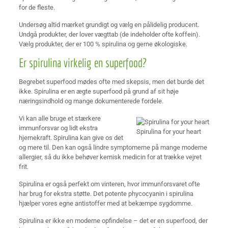
for de fleste.
Undersøg altid mærket grundigt og vælg en pålidelig producent.
Undgå produkter, der lover vægttab (de indeholder ofte koffein).
Vælg produkter, der er 100 % spirulina og gerne økologiske.
Er spirulina virkelig en superfood?
Begrebet superfood mødes ofte med skepsis, men det burde det
ikke. Spirulina er en ægte superfood på grund af sit høje
næringsindhold og mange dokumenterede fordele.
Vi kan alle bruge et stærkere
immunforsvar og lidt ekstra
Spirulina for your heart
hjernekraft. Spirulina kan give os det
og mere til. Den kan også lindre symptomerne på mange moderne
allergier, så du ikke behøver kemisk medicin for at trække vejret
frit.
Spirulina er også perfekt om vinteren, hvor immunforsvaret ofte
har brug for ekstra støtte. Det potente phycocyanin i spirulina
hjælper vores egne antistoffer med at bekæmpe sygdomme.
Spirulina er ikke en moderne opfindelse – det er en superfood, der