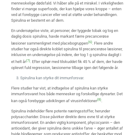
menneskelige dødsfald. Vi håber alle på et mirakel. I virkeligheden
finder vi mange superfoods, der kan hjælpe vores kroppe – enten
ved at forebygge cancer eller ved at støtte under behandlingen.
Spirulina er bestemt en af dem.
En undersøgelse viste, at personer, der tyggede tobak og tog en
daglig dosis spirulina, havde markant færre precancerøse
(6)
læsioner sammenlignet med placebogruppen
. Flere andre
studier har også direkte koblet spirulina til precancerøse læsioner,
inklusive en undersøgelse på indere, der tog 1 g spirulina dagligt i
(7)
et helt år
. Efter ophør med tilskuddet fik 45 % af dem, der havde
oplevet fuld regression, læsionerne tilbage igen det følgende år.
Spirulina kan styrke dit immunforsvar.
Flere studier har vist, at indtagelse af spirulina kan styrke
immunforsvaret hos både mennesker og forskellige dyrearter. Det
(8)
kan også forebygge udviklingen af virusinfektioner
.
Spirulina indeholder flere potente næringsstoffer, herunder
polysaccharider. Disse påvirker direkte dens evne til at styrke
immunforsvaret. En anden vigtig komponent, phycocyanin – den
antioxidant, der giver spirulina dens unikke farve – øger antallet af
hvide blodlegemer, som producerer antistoffer, der beskytter mod