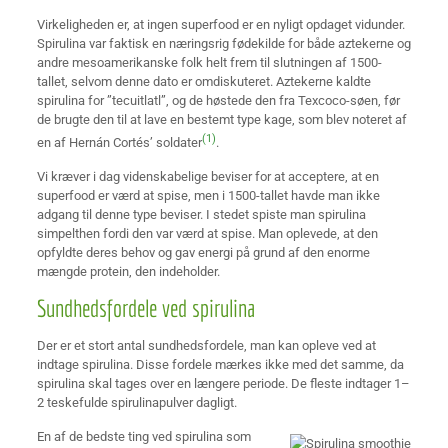
Virkeligheden er, at ingen superfood er en nyligt opdaget vidunder.
Spirulina var faktisk en næringsrig fødekilde for både aztekerne og
andre mesoamerikanske folk helt frem til slutningen af 1500-
tallet, selvom denne dato er omdiskuteret. Aztekerne kaldte
spirulina for ”tecuitlatl”, og de høstede den fra Texcoco-søen, før
de brugte den til at lave en bestemt type kage, som blev noteret af
(1)
en af Hernán Cortés’ soldater
.
Vi kræver i dag videnskabelige beviser for at acceptere, at en
superfood er værd at spise, men i 1500-tallet havde man ikke
adgang til denne type beviser. I stedet spiste man spirulina
simpelthen fordi den var værd at spise. Man oplevede, at den
opfyldte deres behov og gav energi på grund af den enorme
mængde protein, den indeholder.
Sundhedsfordele ved spirulina
Der er et stort antal sundhedsfordele, man kan opleve ved at
indtage spirulina. Disse fordele mærkes ikke med det samme, da
spirulina skal tages over en længere periode. De fleste indtager 1–
2 teskefulde spirulinapulver dagligt.
En af de bedste ting ved spirulina som