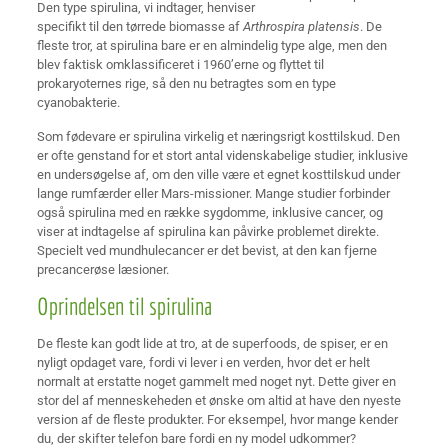
Den type spirulina, vi indtager, henviser
specifikt til den tørrede biomasse af
Arthrospira platensis
. De
fleste tror, at spirulina bare er en almindelig type alge, men den
blev faktisk omklassificeret i 1960’erne og flyttet til
prokaryoternes rige, så den nu betragtes som en type
cyanobakterie.
Som fødevare er spirulina virkelig et næringsrigt kosttilskud. Den
er ofte genstand for et stort antal videnskabelige studier, inklusive
en undersøgelse af, om den ville være et egnet kosttilskud under
lange rumfærder eller Mars-missioner. Mange studier forbinder
også spirulina med en række sygdomme, inklusive cancer, og
viser at indtagelse af spirulina kan påvirke problemet direkte.
Specielt ved mundhulecancer er det bevist, at den kan fjerne
precancerøse læsioner.
Oprindelsen til spirulina
De fleste kan godt lide at tro, at de superfoods, de spiser, er en
nyligt opdaget vare, fordi vi lever i en verden, hvor det er helt
normalt at erstatte noget gammelt med noget nyt. Dette giver en
stor del af menneskeheden et ønske om altid at have den nyeste
version af de fleste produkter. For eksempel, hvor mange kender
du, der skifter telefon bare fordi en ny model udkommer?