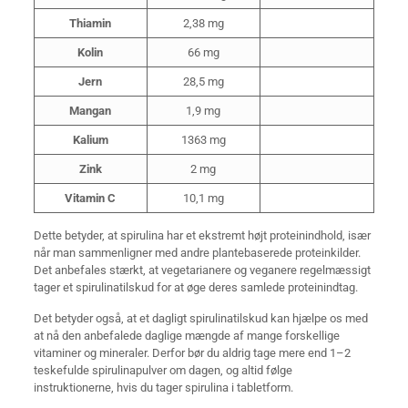
Thiamin
2,38 mg
Kolin
66 mg
Jern
28,5 mg
Mangan
1,9 mg
Kalium
1363 mg
Zink
2 mg
Vitamin C
10,1 mg
Dette betyder, at spirulina har et ekstremt højt proteinindhold, især
når man sammenligner med andre plantebaserede proteinkilder.
Det anbefales stærkt, at vegetarianere og veganere regelmæssigt
tager et spirulinatilskud for at øge deres samlede proteinindtag.
Det betyder også, at et dagligt spirulinatilskud kan hjælpe os med
at nå den anbefalede daglige mængde af mange forskellige
vitaminer og mineraler. Derfor bør du aldrig tage mere end 1–2
teskefulde spirulinapulver om dagen, og altid følge
instruktionerne, hvis du tager spirulina i tabletform.