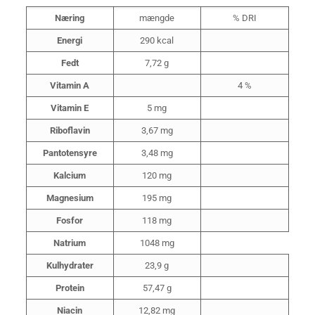
Næring
mængde
% DRI
Energi
290 kcal
Fedt
7,72 g
Vitamin A
4 %
Vitamin E
5 mg
Riboflavin
3,67 mg
Pantotensyre
3,48 mg
Kalcium
120 mg
Magnesium
195 mg
Fosfor
118 mg
Natrium
1048 mg
Kulhydrater
23,9 g
Protein
57,47 g
Niacin
12,82 mg