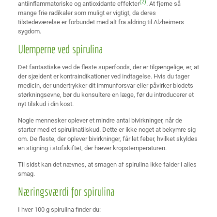
(2)
antiinflammatoriske og antioxidante effekter
. At fjerne så
mange frie radikaler som muligt er vigtigt, da deres
tilstedeværelse er forbundet med alt fra aldring til Alzheimers
sygdom.
Ulemperne ved spirulina
Det fantastiske ved de fleste superfoods, der er tilgængelige, er, at
der sjældent er kontraindikationer ved indtagelse. Hvis du tager
medicin, der undertrykker dit immunforsvar eller påvirker blodets
størkningsevne, bør du konsultere en læge, før du introducerer et
nyt tilskud i din kost.
Nogle mennesker oplever et mindre antal bivirkninger, når de
starter med et spirulinatilskud. Dette er ikke noget at bekymre sig
om. De fleste, der oplever bivirkninger, får let feber, hvilket skyldes
en stigning i stofskiftet, der hæver kropstemperaturen.
Til sidst kan det nævnes, at smagen af spirulina ikke falder i alles
smag.
Næringsværdi for spirulina
I hver 100 g spirulina finder du: