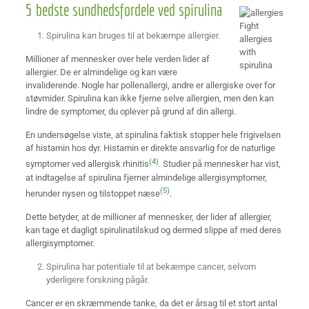
5 bedste sundhedsfordele ved spirulina
Fight
Spirulina kan bruges til at bekæmpe allergier.
allergies
with
Millioner af mennesker over hele verden lider af
spirulina
allergier. De er almindelige og kan være
invaliderende. Nogle har pollenallergi, andre er allergiske over for
støvmider. Spirulina kan ikke fjerne selve allergien, men den kan
lindre de symptomer, du oplever på grund af din allergi.
En undersøgelse viste, at spirulina faktisk stopper hele frigivelsen
af histamin hos dyr. Histamin er direkte ansvarlig for de naturlige
(4)
symptomer ved allergisk rhinitis
. Studier på mennesker har vist,
at indtagelse af spirulina fjerner almindelige allergisymptomer,
(5)
herunder nysen og tilstoppet næse
.
Dette betyder, at de millioner af mennesker, der lider af allergier,
kan tage et dagligt spirulinatilskud og dermed slippe af med deres
allergisymptomer.
Spirulina har potentiale til at bekæmpe cancer, selvom
yderligere forskning pågår.
Cancer er en skræmmende tanke, da det er årsag til et stort antal