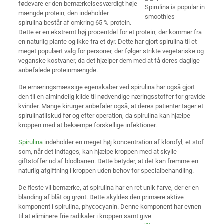
fødevare er den bemærkelsesværdigt høje
Spirulina is popular in
mængde protein, den indeholder –
smoothies
spirulina består af omkring 65 % protein.
Dette er en ekstremt høj procentdel for et protein, der kommer fra
en naturlig plante og ikke fra et dyr. Dette har gjort spirulina til et
meget populært valg for personer, der følger strikte vegetariske og
veganske kostvaner, da det hjælper dem med at få deres daglige
anbefalede proteinmængde.
De ernæringsmæssige egenskaber ved spirulina har også gjort
den til en almindelig kilde til nødvendige næringsstoffer for gravide
kvinder. Mange kirurger anbefaler også, at deres patienter tager et
spirulinatilskud før og efter operation, da spirulina kan hjælpe
kroppen med at bekæmpe forskellige infektioner.
Spirulina
indeholder en meget høj koncentration af klorofyl, et stof
som, når det indtages, kan hjælpe kroppen med at skylle
giftstoffer ud af blodbanen. Dette betyder, at det kan fremme en
naturlig afgiftning i kroppen uden behov for specialbehandling.
De fleste vil bemærke, at spirulina har en ret unik farve, der er en
blanding af blåt og grønt. Dette skyldes den primære aktive
komponent i spirulina, phycocyanin. Denne komponent har evnen
til at eliminere frie radikaler i kroppen samt give